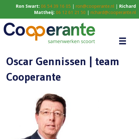
Ron Swart:
06 54 39 16 05
|
ron@cooperante.nl
|
Richard
Mattheij:
06 12 61 21 50
|
richard@cooperante.nl
Oscar Gennissen | team
Cooperante