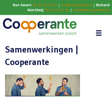
Ron Swart:
06 54 39 16 05
|
ron@cooperante.nl
|
Richard
Mattheij:
06 12 61 21 50
|
richard@cooperante.nl
Samenwerkingen |
Cooperante