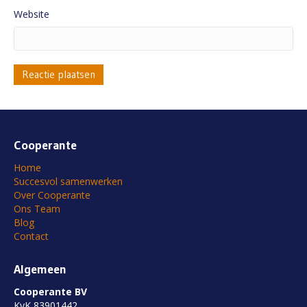
Website
Cooperante
Home
Succesvol samenwerken
Over Cooperante
Ons Team
Blog
Contact
Algemeen
Cooperante BV
KvK 83901442