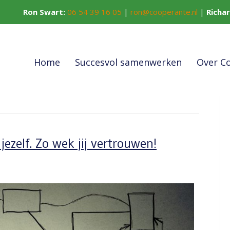
Ron Swart:
06 54 39 16 05
|
ron@cooperante.nl
|
Richa
Home
Succesvol samenwerken
Over C
ezelf. Zo wek jij vertrouwen!