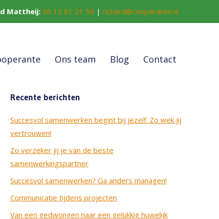
rd Mattheij:
06 12 61 21 50
|
richard@cooperante.nl
ooperante
Ons team
Blog
Contact
Recente berichten
Succesvol samenwerken begint bij jezelf. Zo wek jij
vertrouwen!
Zo verzeker jij je van de beste
samenwerkingspartner
Succesvol samenwerken? Ga anders managen!
Communicatie tijdens projecten
Van een gedwongen naar een gelukkig huwelijk