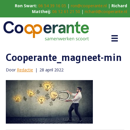
Ron Swart:
06 54 39 16 05
|
ron@cooperante.nl
|
Richard
Mattheij:
06 12 61 21 50
|
richard@cooperante.nl
Cooperante_magneet-min
Door
Redactie
|
28 april 2022