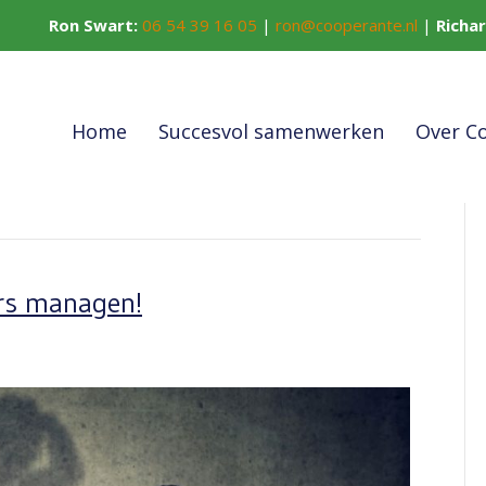
Ron Swart:
06 54 39 16 05
|
ron@cooperante.nl
|
Richa
Home
Succesvol samenwerken
Over C
rs managen!