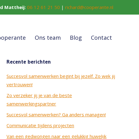
rd Mattheij:
06 12 61 21 50
|
richard@cooperante.nl
ooperante
Ons team
Blog
Contact
Recente berichten
Succesvol samenwerken begint bij jezelf. Zo wek jij
vertrouwen!
Zo verzeker jij je van de beste
samenwerkingspartner
Succesvol samenwerken? Ga anders managen!
Communicatie tijdens projecten
Van een gedwongen naar een gelukkig huwelijk